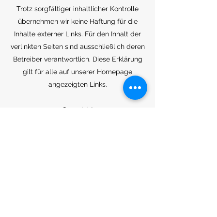
Trotz sorgfältiger inhaltlicher Kontrolle
übernehmen wir keine Haftung für die
Inhalte externer Links. Für den Inhalt der
verlinkten Seiten sind ausschließlich deren
Betreiber verantwortlich. Diese Erklärung
gilt für alle auf unserer Homepage
angezeigten Links.
Copyright
Das Layout der Homepage und die
verwendeten Bilder, sind, wenn es keinen
weiteren Urheberverweis gibt
ausschliesslich kostenlose Medien von Wix
und somit NUR zur digitalen Nutzung
innerhalb von Wix verfügbar. Weitere
Informationen finden Sie unter
https://de.wix.com/about/terms-of-use